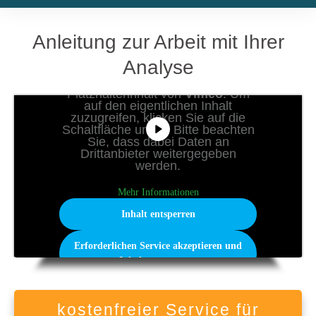
Anleitung zur Arbeit mit Ihrer
Analyse
Sie sehen gerade einen
Platzhalterinhalt von
Vimeo
. Um
auf den eigentlichen Inhalt
zuzugreifen, klicken Sie auf die
Schaltfläche unten. Bitte beachten
Sie, dass dabei Daten an
Drittanbieter weitergegeben
werden.
Mehr Informationen
Inhalt entsperren
Erforderlichen Service akzeptieren und
Inhalte entsperren
kostenfreier Service für